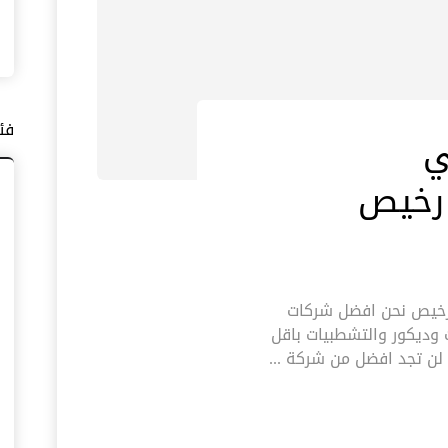
فئ
ي
بي |0545574752| صبارغ رخيص نحن افضل شركات
وديكور والتشطبيات باقل
لن تجد افضل من شركة ...