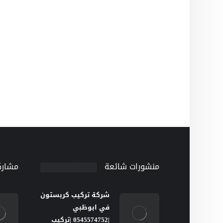
منشورات شائعة
مشارك
شركة تركيب كربستون
في ابوظبي
|0545574752 |تركيب