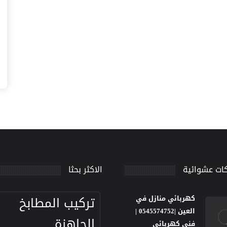
ات عشوائية
الاكثر بحثا
تركيب المطابخ
كهربائي منازل في
العين |0545574752 |
الجاهزة
فني كهربائي