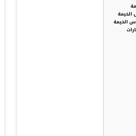
مة
الخيمة
س الخيمة
رات