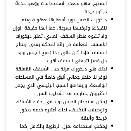
المطبخ، فهو متعدد الاستخدامات ويُعتبر خدعة
ديكور جيدة.
ديكورات الجبس بورد أسعارها معقولة ويتم
تنفيذها وتركيبها بسرعة، كما أنها خفيفة الوزن
ولا تُشوه منظر السقف العادي. تُعتبر ديكورات
الأسقف المعلقة حل رائع للتحكم بمدى ارتفاع
السقف، فإذا كان عالي جدا يُصبح الجبس بورد
حل مُميز لتجعلي السقف اٌقرب.
لذلك هى ديكورات مرنة جدا. الأسقف المُعلقة
توفر لنا منظر جمالي أنيق خاصةً في المساحات
الواسعة، وربما هو السبب الرئيسي الذي يجعل
الكثيرون يختاروه عند تشطيب المنزل.
يُمكن استخدام الجبس بورد في إخفاء الأسلاك
وتوصيلات التكييف، لذلك أعتبره خدعة ديكور
مُريحة وأنيقة.
يُمكنكِ استخدامه لعزل الرطوبة بالكامل. كما