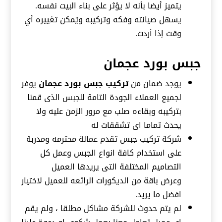
يتميز أيضا بأنه لا يؤثر على بناء البيت نفسه.
يسهل صيانته وفكه وتركيبه ويُمكن تغييره أي
وقت إذا أردت.
جبس بورد عجمان
يوجد ضمان من
تركيب جبس بورد عجمان
يوفر
لجميع العملاء الجودة التامة للجبس الذى قمنا
بتركيبه وبقاءه صلب مع مرور الزمن عليه ولا
يحدث تماما اى تشققات له
شركة تركيب جبس تقدم عمالة محترمه ومدربة
على استخدام كافة انواع الجبس وعمل كل
التصاميم المختلفة التى يريدها العميل
وعرض باقة من الديكورات الرائعه للعميل لاختيار
افضل ما يريد.
لم يتم حدوث للشركة مشاكل مطلقا ، ولم يقم