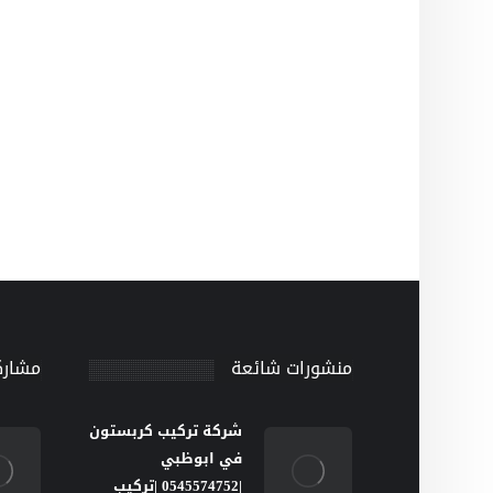
منشورات شائعة
مشارك
شركة تركيب كربستون
في ابوظبي
|0545574752 |تركيب