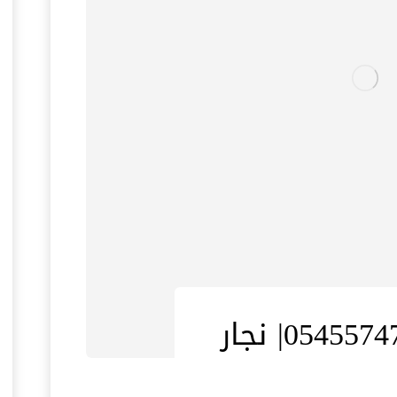
نجار في عجمان |0545574752| نجار