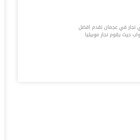
054|نجار رخيص فني نجار في عجمان نقدم افضل
ب حيث يقوم نجار موبيليا