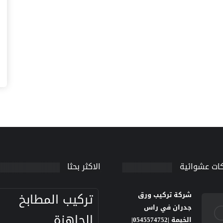
ات عشوائية
الاكثر بحثا
تركيب المطابخ
شركة تركيب ورق
جدران في راس
الجاهزة
الخيمة |0545574752|