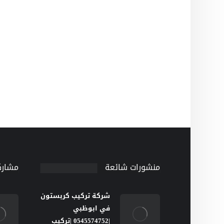
منشورات شائعة
مشارك
شركة تركيب كربستون
في ابوظبي
|0545574752 |تركيب