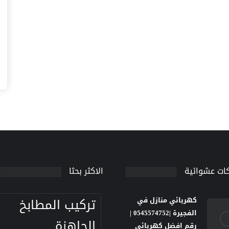
ات عشوائية
الاكثر بحثا
تركيب المطابخ
كهربائي منازل في
الفجيرة |0545574752 |
الجاهزة
رقم افضل كهربائي