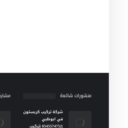
منشورات شائعة
مشارك
شركة تركيب كربستون
في ابوظبي
|0545574752 |تركيب