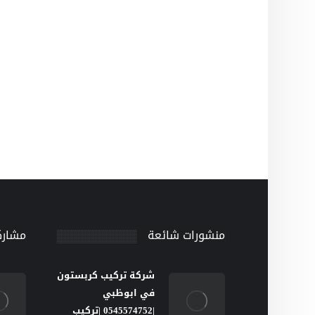
منشورات شائعة
مشارك
شركة تركيب كربستون
في ابوظبي
|0545574752 |تركيب