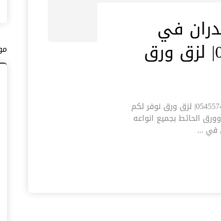
دران في
مو
شركة تركيب ورق جدران في الفجيرة |0545574752| لزق ورق نوفر لكم
رق الحائط بجميع انواعه
في ...