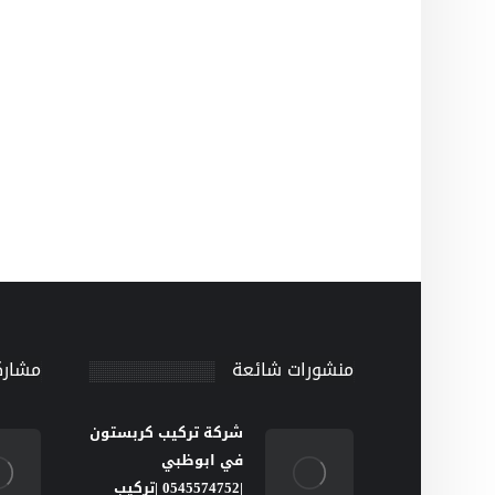
منشورات شائعة
مشارك
شركة تركيب كربستون
في ابوظبي
|0545574752 |تركيب