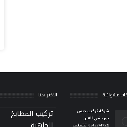
ات عشوائية
الاكثر بحثا
تركيب المطابخ
شركة تركيب جبس
بورد في العين
الجاهزة
|0545574752| تشطيب