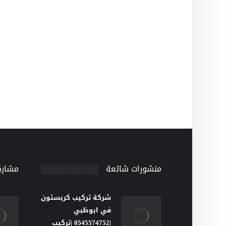
منشورات شائعة
مشارك
شركة تركيب كربستون
في ابوظبي
|0545574752 |تركيب