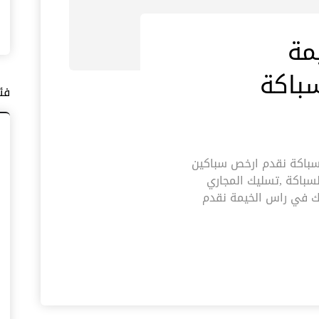
مة
فئ
الخيمة |0545574752| فنى سباكة نقدم ارخص سباكين
سباكة ,تسليك المجاري
اك في راس الخيمة نقدم