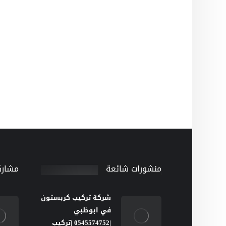
منشورات شائعة
مشارك
شركة تركيب كربستون
في ابوظبي
|0545574752 |تركيب