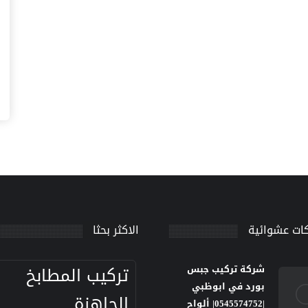
ات عشوائية
الاكثر بحثا
تركيب المطابخ
شركة تركيب جبس
بورد في ابوظبي
الجاهزة
|0545574752| ألواح