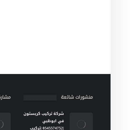
منشورات شائعة
مشارك
شركة تركيب كربستون
في ابوظبي
|0545574752 |تركيب