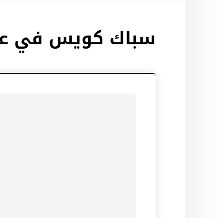
سباك كويس في عج