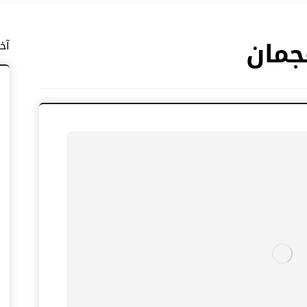
مان
آخ