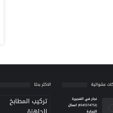
ات عشوائية
الاكثر بحثا
تركيب المطابخ
نجار في الفجيرة
|0545574752| اعمال
الجاهزة
النجارة