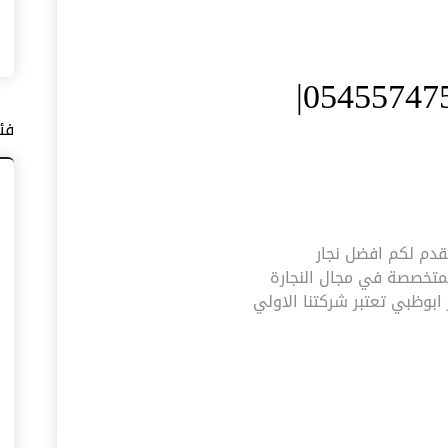
نجار في ابوظبي |0545574752|
فئ
054| ارخص نجار نقدم لكم افضل نجار
لمتخصصة في مجال النجارة
ابوظبي تعتبر شركتنا الاولي