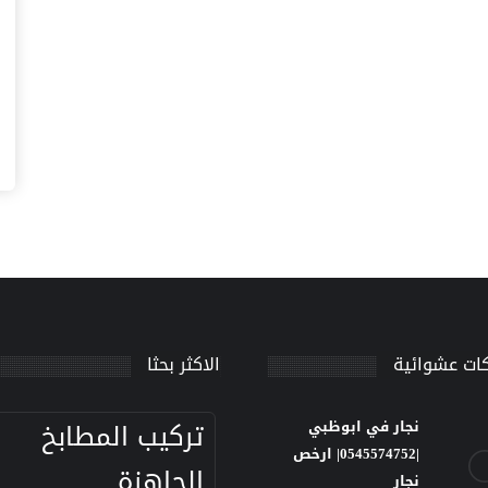
ات عشوائية
الاكثر بحثا
تركيب المطابخ
نجار في ابوظبي
|0545574752| ارخص
الجاهزة
نجار