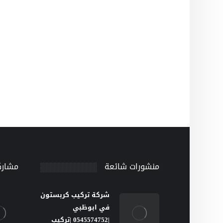
منشورات شائعة
مشارك
شركة تركيب كربستون
في ابوظبي
|0545574752 |تركيب