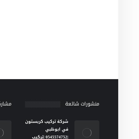
منشورات شائعة
مشارك
شركة تركيب كربستون
في ابوظبي
|0545574752 |تركيب