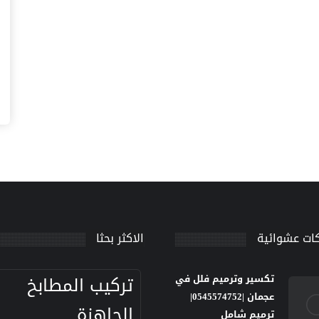
ات عشوائية
الاكثر بحثا
تركيب المطابخ
تكسير وترميم فلل في
عجمان |0545574752|
الجاهزة
ترميم شامل