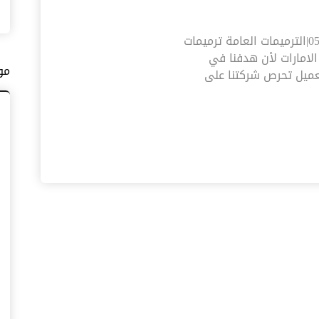
تكسير وترميم فلل في الفجيرة |0545574752|الترميمات العامة ترميمات
الامارات لأن هدفنا في
مو
عميل تحرص شركتنا على