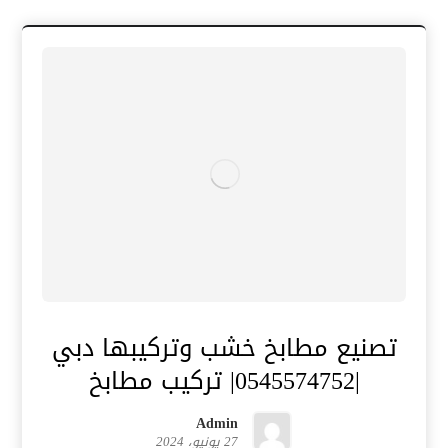
تصنيع مطابخ خشب وتركيبها دبي
|0545574752| تركيب مطابخ
Admin
27 يونيو، 2024