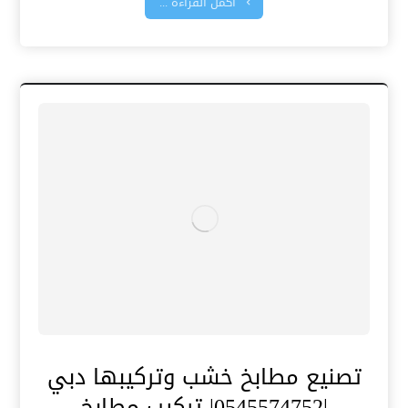
أكمل القراءة ...
تصنيع مطابخ خشب وتركيبها دبي
|0545574752| تركيب مطابخ