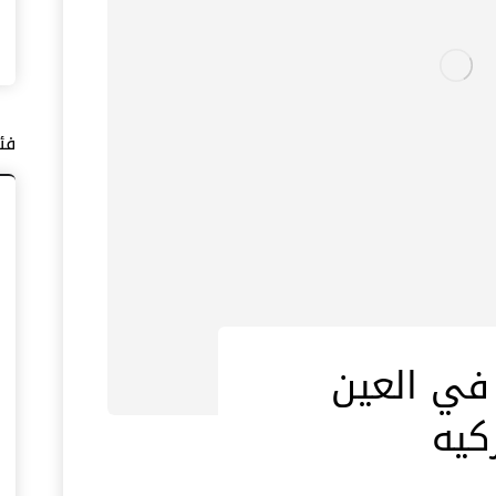
فئ
في العين