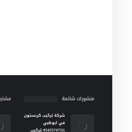
منشورات شائعة
مشارك
شركة تركيب كربستون
في ابوظبي
|0545574752 |تركيب