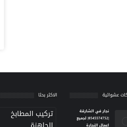
ات عشوائية
الاكثر بحثا
تركيب المطابخ
نجار في الشارقة
|0545574752| لجميع
الجاهزة
اعمال النجارة