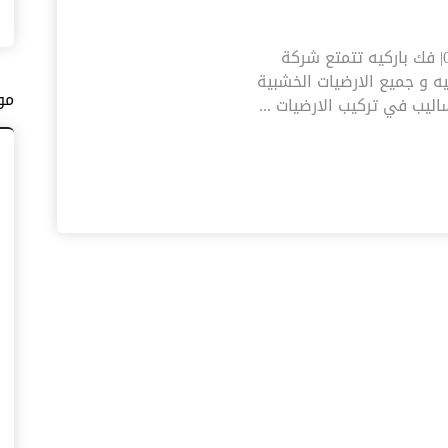
شركة تركيب باركيه في العين |0545574752| فك باركيه تتمتع شركة
يه و جميع الارضيات الخشبية
مو
ليب في تركيب الارضيات ...