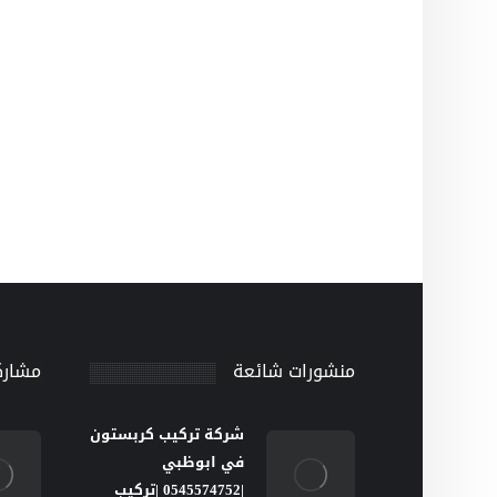
منشورات شائعة
مشارك
شركة تركيب كربستون
في ابوظبي
|0545574752 |تركيب