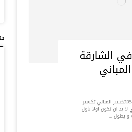
فئ
في الشارقة
تكسير وترميم فلل في الشارقة |0545574752|تكسير المباني تكسير
لا بد ان تكون اولا بأول
 يطول ...