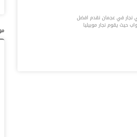
054|نجار رخيص فني نجار في عجمان نقدم افضل
ب حيث يقوم نجار موبيليا
مو