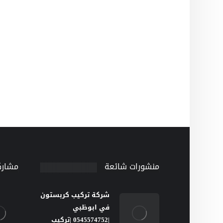
منشورات شائعة
مشارك
شركة تركيب كربستون
في ابوظبي
|0545574752 |تركيب