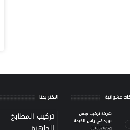
ات عشوائية
الاكثر بحثا
تركيب المطابخ
شركة تركيب جبس
بورد في راس الخيمة
الجاهزة
|0545574752|