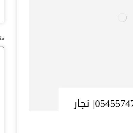
فئ
نجار في عجمان |0545574752| نجار