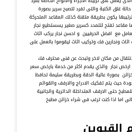
ذى يعمل على تربيط الاجزاء والالواح الخاصة بفرد
حالة غلق الكنبة والتى تفرد لتصبح سرير بصورة
رتيبها يكون بطريقة متقنة كذلك المقاعد المتحركة
ا مقاعد تفتح لتتمدد كسرير صغير يسستطيع نجار
تعامل مع افضل الحرفيين و احسن نجار يركب اثاث
 اثاث ونجارين فك وتركيب اثاث ليقوموا بالعمل على
انتقال من مكان لاخر وتبحث عن فنى محترف فك
ارخص نجار والذي يقدم اكثر من خدمة بارخص سعر
زائن بصورة عالية الدقة وبطريقة سليمة تحافظ
ودة حيث يتم تفكيك الادراج والارفف والقوائم
مطبخ حتى الارفف المتداخلة الدائرية والجانبية
ى اما اذا كنت ترغب فى شراء خزائن مطبخ
 القيوين