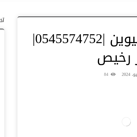
آخ
نجار في ام القيوين |0545574752|
ر رخيص
84