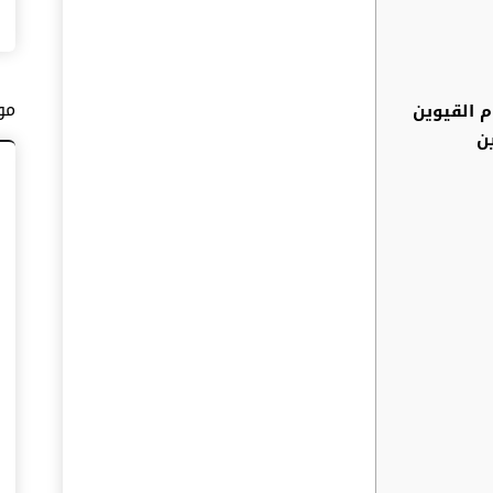
مو
م القيوين
ن