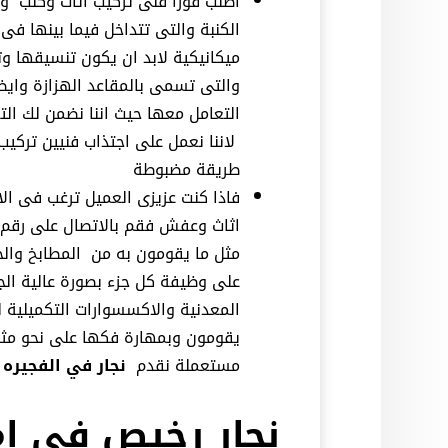
اطلب فورا فنى تركيب اثاث وكنب وال
الكنبة والتى تتداخل فيما بينها فى 
ميكانيكية لابد ان يكون تنسيقها وت
والتى تسمى بالمقاعد الهزازة وايض
التعامل معها حيث اننا نضمن لك ال
لاننا نعمل على اجتذاب فنيين تركيب
طريقة مضبوطة
فاذا كنت عزيزى العميل ترغب فى ال
اثاث وعفش فقم بالاتصال على رقم 
مثل ما يقومون به من المطابخ والخ
على وظيفة كل جزء بصورة عالية الج
المعدنية والاكسسوارات التكميلية لل
يقومون وبمهارة فكها على نحو مثال
مستعملة نقدم
نجار في الفجيره
نجار رخيص في ام