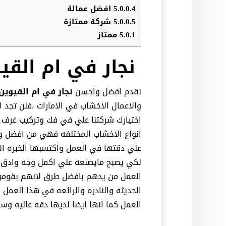
5.0.0.4
افضل عمالة
5.0.0.5
شركة ممتازة
5.0.1
ممتاز
نجار في ام القي
نقدم افضل واحسن
نجار في ام القيوين
والاعمال الاخشاب في الامارات ،فلن تجد ا
اختيارك شركتنا علي في فك وتركيب غرف ال
انواع الاخشاب المختلفه فهي من افضل ورش
علي دقتها في العمل واكتسبها الخبره الك
لكي يصبح مايصنعه علي اكمل وجه وادق 
العمل من يدهم بافضل طرق لانهم بقومون 
الحديثه والنادره والرائعه في هذا الع
العمل كما انها ايضا لديها دقه عاليه و