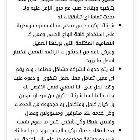
بتركيبه وبقاءه صلب مع مرور الزمن عليه ولا
يحدث تماما اى تشققات له
شركة تركيب جبس تقدم عمالة محترمه ومدربة
على استخدام كافة انواع الجبس وعمل كل
التصاميم المختلفة التى يريدها العميل
وعرض باقة من الديكورات الرائعه للعميل لاختيار
افضل ما يريد.
لم يتم حدوث للشركة مشاكل مطلقا ، ولم يقم
اى عميل تعامل معنا بعمل شكوى او دعوة علينا
وهذا يدل على اننا نسعي لعمل الافضل لك
بجانب اننا لسنا شركة تتكون من فرد او فردين
بل كيان كامل ومتكامل به مجموعه من الخدمات
وكل خدمه لها مشرفين ومسؤولين وعمال
وفنيين عليها وكل شخص يتقن ما يقوم بفعله
بعد انتهاء خدمة تركيب الجبس بورد يتم اعطائك
شهاده موثقة ومختومه منا على ان الخدمة لها