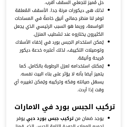
حل مُميز لتجعلي السقف اٌقرب.
لذلك هى ديكورات مرنة جدا. الأسقف المُعلقة
توفر لنا منظر جمالي أنيق خاصةً في المساحات
الواسعة، وربما هو السبب الرئيسي الذي يجعل
الكثيرون يختاروه عند تشطيب المنزل.
يُمكن استخدام الجبس بورد في إخفاء الأسلاك
وتوصيلات التكييف، لذلك أعتبره خدعة ديكور
مُريحة وأنيقة.
يُمكنكِ استخدامه لعزل الرطوبة بالكامل. كما
يتميز أيضا بأنه لا يؤثر على بناء البيت نفسه.
يسهل صيانته وفكه وتركيبه ويُمكن تغييره أي
وقت إذا أردت.
تركيب الجبس بورد في الامارات
يوجد ضمان من
تركيب جبس بورد دبي
يوفر
لجميع العملاء الجودة التامة للجبس الذى قمنا