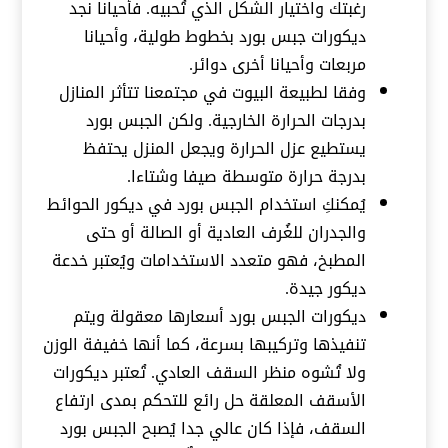
رغبتك واختيار الشكل الذي تُحبيه. فأحيانا نجد
ديكورات جبس بورد بخطوط طولية، وأحيانا
مربعات وأحيانا أخرى دوائر.
وفقا لطبيعة البيوت في مجتمعنا تتأثر المنازل
بدرجات الحرارة الخارجية. ولكن الجبس بورد
يستطيع عزل الحرارة ويجعل المنزل يحتفظ
بدرجة حرارة متوسطة صيفا وشتاءا.
يُمكنكِ استخدام الجبس بورد في ديكور الحوائط
والجدران للغُرف العادية أو الصالة أو حتى
المطبخ، فهو متعدد الاستخدامات ويُعتبر خدعة
ديكور جيدة.
ديكورات الجبس بورد أسعارها معقولة ويتم
تنفيذها وتركيبها بسرعة، كما أنها خفيفة الوزن
ولا تُشوه منظر السقف العادي. تُعتبر ديكورات
الأسقف المعلقة حل رائع للتحكم بمدى ارتفاع
السقف، فإذا كان عالي جدا يُصبح الجبس بورد